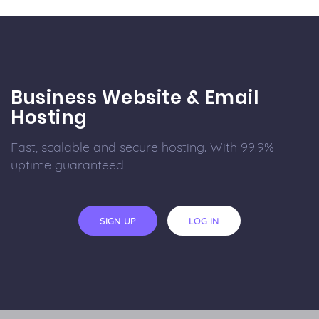
Business Website & Email
Hosting
Fast, scalable and secure hosting. With 99.9%
uptime guaranteed
SIGN UP
LOG IN