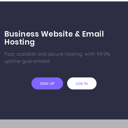
Business Website & Email
Hosting
Fast, scalable and secure hosting. With 99.9%
uptime guaranteed
SIGN UP
LOG IN