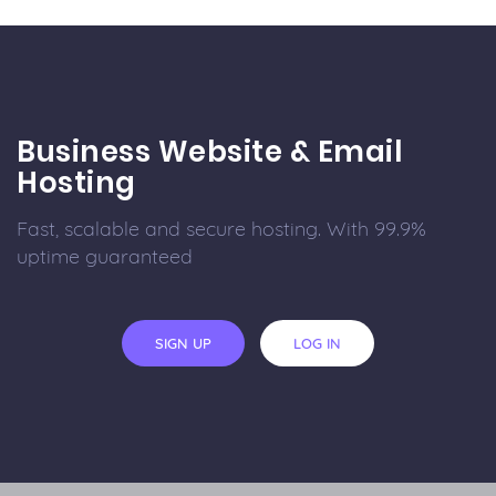
Business Website & Email
Hosting
Fast, scalable and secure hosting. With 99.9%
uptime guaranteed
SIGN UP
LOG IN