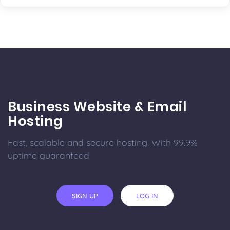
Business Website & Email
Hosting
Fast, scalable and secure hosting. With 99.9%
uptime guaranteed
SIGN UP
LOG IN