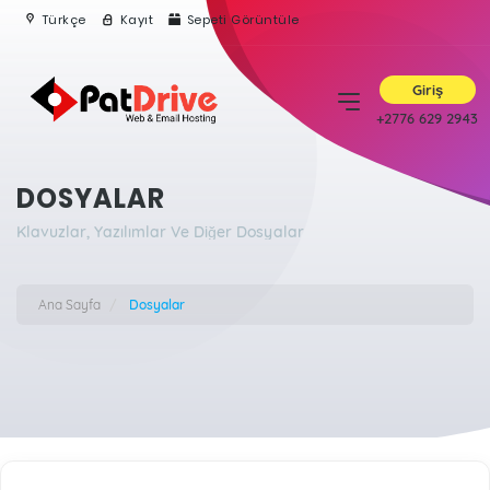
Türkçe
Kayıt
Sepeti Görüntüle
Giriş
+2776 629 2943
DOSYALAR
Klavuzlar, Yazılımlar Ve Diğer Dosyalar
Ana Sayfa
Dosyalar