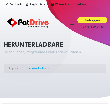
Deutsch
Registrieren
Warenkorb ansehen
Einloggen
+2776 629 2943
HERUNTERLADBARE
Handbücher, Programme Oder Andere Dateien
Support
herunterladbare