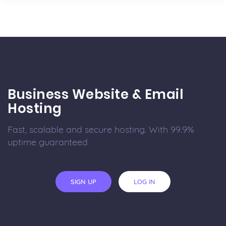
Business Website & Email
Hosting
Fast, scalable and secure hosting. With 99.9%
uptime guaranteed
SIGN UP
LOG IN