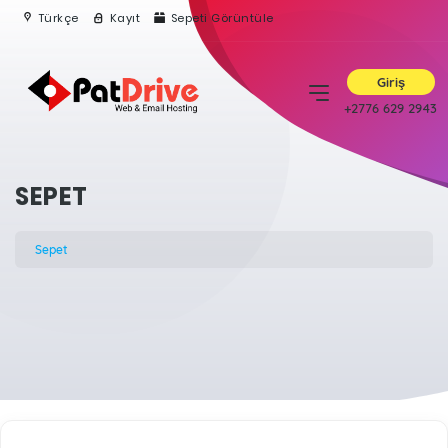
Türkçe
Kayıt
Sepeti Görüntüle
Giriş
+2776 629 2943
SEPET
Sepet