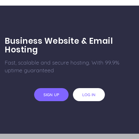
Business Website & Email
Hosting
Fast, scalable and secure hosting. With 99.9%
uptime guaranteed
SIGN UP
LOG IN