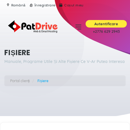
Română
Înregistrare
Coșul meu
Autentificare
+2776 629 2943
FIȘIERE
Manuale, Programe Utile Și Alte Fișiere Ce V-Ar Putea Interesa
Portal clienți
Fișiere