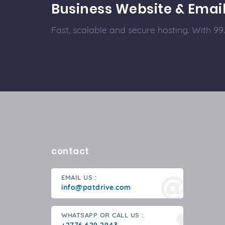
Business Website & Emai
Fast, scalable and secure hosting. With 
contact
EMAIL US :
info@patdrive.com
WHATSAPP OR CALL US :