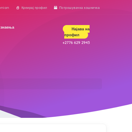
onian
Креирај профил
Потрошувачка кошничка
 знаења
Најава на
профил
+2776 629 2943