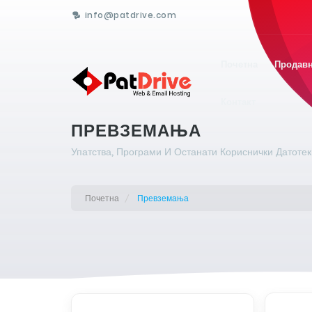
info@patdrive.com
Почетна
Продав
Контакт
ПРЕВЗЕМАЊА
Упатства, Програми И Останати Кориснички Датотеки
Почетна
Превземања