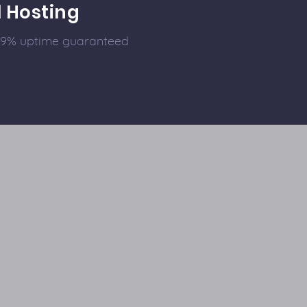
l Hosting
99.9% uptime guaranteed