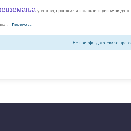
ревземања
упатства, програми и останати кориснички датоте
тна
Превземања
Не постојат датотеки за пре